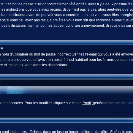
ur et mot de passe. S'ils ont correctement été entrés, alors il y a deux possibilités
es instructions que vous avez reçues. Si ce n'est pas le cas, alors peut-être que v
 l'administrateur avant de pouvoir vous connecter. Lorsque vous vous êtes enregistr
vent; si vous ne l'avez pas reçu, alors êtes-vous bien sûr que l'adresse e-mail que v
 voir des utilisateurs malintentionnés abuser du forum anonymement. Si vous êtes sûr
?!
nom d'utilisateur ou mot de passe incorrect (vérifiez l'e-mail qui vous a été envoyé
-être alors que vous n'avez rien posté ? Il est habituel pour les forums de supprim
re et impliquez-vous dans les discussions.
e de données. Pour les modifier, cliquez sur le lien
Profil
(généralement en haut des
sont les heures affichées dans un fuseau horaire différent du vôtre. Si c'est le cas