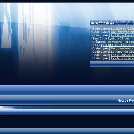
Dernières news
[Code Lyoko]
La suite de Code
[Code Lyoko]
Une émission exc
[Code Lyoko]
L'OST de Code L
[Site]
Code Lyoko a 21 ans !
[Créations]
10 millions ! (et co
[IFSCL]
L'IFSCL 4.6.X est joua
[Code Lyoko]
Un « nouveau » 
[Code Lyoko]
Le retour de Co
[Code Lyoko]
Les 20 ans de C
[Code Lyoko]
Les fans projets
News
FA
|