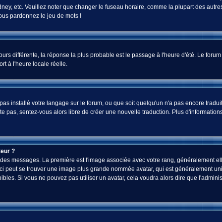
ey, etc. Veuillez noter que changer le fuseau horaire, comme la plupart des autres 
 vous pardonnez le jeu de mots !
jours différente, la réponse la plus probable est le passage à l'heure d'été. Le foru
rt à l'heure locale réelle.
a pas installé votre langage sur le forum, ou que soit quelqu'un n'a pas encore tra
iste pas, sentez-vous alors libre de créer une nouvelle traduction. Plus d'informatio
eur ?
ez des messages. La première est l'image associée avec votre rang, généralement el
-ci peut se trouver une image plus grande nommée avatar, qui est généralement uniq
onibles. Si vous ne pouvez pas utiliser un avatar, cela voudra alors dire que l'admi