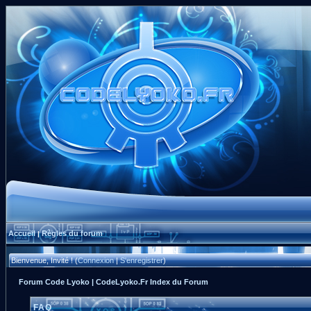
Accueil
Règles du forum
|
Bienvenue, Invité ! (
Connexion
|
S'enregistrer
)
Forum Code Lyoko | CodeLyoko.Fr Index du Forum
FAQ