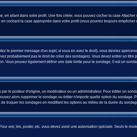
, en allant dans votre profil. Une fois créée, vous pouvez cocher la case
Attacher 
 en cochant la case appropriée dans votre profil (vous pourrez toujours empêcher d
tez le premier message d'un sujet, si vous en avez le droit), vous devriez apercevo
avez probablement pas le droit de créer des sondages). Vous devez entrer un titre 
ion
. Vous pouvez également définir une date limite pour le sondage; 0 est un sondage
 le posteur d'origine, un modérateur ou un administrateur. Pour éditer un sondage
pouvez alors supprimer le sondage ou éditer n'importe quelle option du sondage. Pa
ns de truquer les sondages en modifiant les options au milieu de la durée du sondag
 Pour voir, lire, poster, etc. vous devez avoir une autorisation spéciale. Seuls le m