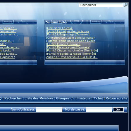
Derniers topics
 Lyoko en...
[One-Shot] La cave
eptionnel...
[Fanfic] Le Labyrinthe du temps
yoko se ra...
[Fanfic] L'Engrenage [Terminée]
[One-shot] Le diable dans la maison
mpagnie...)
Potentiel come back de Code Lyoko
ble !
[Fanfic] Gnosis [Terminée]
monde sans...
[Fanfic] Dix ans après [Terminée]
de Lyoko ?
[Fanfic] Chacun sa chimère [Terminée]
ode Lyoko...
[Fanfic] À perdre la raison [Terminée]
 explosent !
Anciens : Réveillez-vous ! La bulle d...
Q
Rechercher
Liste des Membres
Groupes d'utilisateurs
T'chat
Retour au site
|
|
|
|
|
Nom d'utilisateur:
Mot de passe: