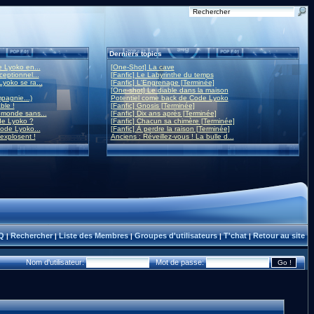
Derniers topics
 Lyoko en...
[One-Shot] La cave
eptionnel...
[Fanfic] Le Labyrinthe du temps
yoko se ra...
[Fanfic] L'Engrenage [Terminée]
[One-shot] Le diable dans la maison
mpagnie...)
Potentiel come back de Code Lyoko
ble !
[Fanfic] Gnosis [Terminée]
monde sans...
[Fanfic] Dix ans après [Terminée]
de Lyoko ?
[Fanfic] Chacun sa chimère [Terminée]
ode Lyoko...
[Fanfic] À perdre la raison [Terminée]
 explosent !
Anciens : Réveillez-vous ! La bulle d...
Q
Rechercher
Liste des Membres
Groupes d'utilisateurs
T'chat
Retour au site
|
|
|
|
|
Nom d'utilisateur:
Mot de passe: