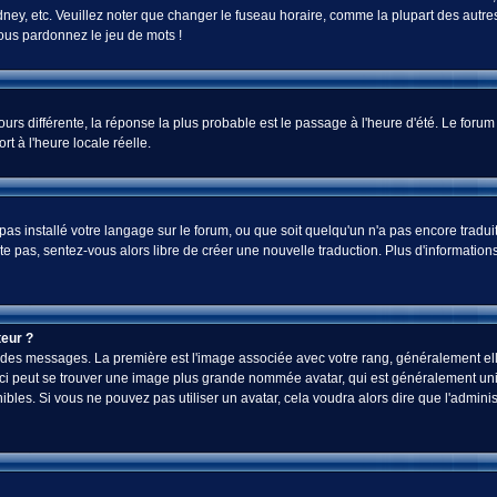
ey, etc. Veuillez noter que changer le fuseau horaire, comme la plupart des autres 
 vous pardonnez le jeu de mots !
jours différente, la réponse la plus probable est le passage à l'heure d'été. Le foru
rt à l'heure locale réelle.
a pas installé votre langage sur le forum, ou que soit quelqu'un n'a pas encore tra
iste pas, sentez-vous alors libre de créer une nouvelle traduction. Plus d'informatio
eur ?
ez des messages. La première est l'image associée avec votre rang, généralement el
-ci peut se trouver une image plus grande nommée avatar, qui est généralement uniq
onibles. Si vous ne pouvez pas utiliser un avatar, cela voudra alors dire que l'admi