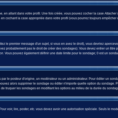
, en allant dans votre profil. Une fois créée, vous pouvez cocher la case
Attacher 
 en cochant la case appropriée dans votre profil (vous pourrez toujours empêcher d
tez le premier message d'un sujet, si vous en avez le droit), vous devriez apercevo
avez probablement pas le droit de créer des sondages). Vous devez entrer un titre 
ion
. Vous pouvez également définir une date limite pour le sondage; 0 est un sondage
 le posteur d'origine, un modérateur ou un administrateur. Pour éditer un sondage
pouvez alors supprimer le sondage ou éditer n'importe quelle option du sondage. Pa
ns de truquer les sondages en modifiant les options au milieu de la durée du sondag
 Pour voir, lire, poster, etc. vous devez avoir une autorisation spéciale. Seuls le m