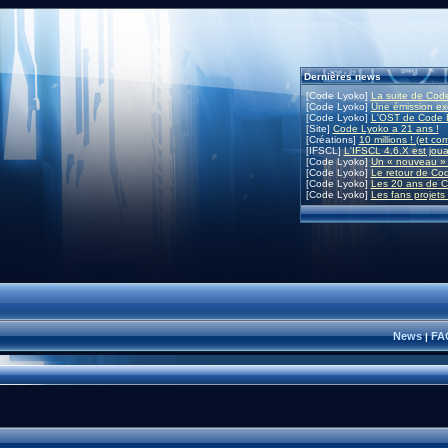
Dernières news
[Code Lyoko]
La suite de Code
[Code Lyoko]
Une émission exc
[Code Lyoko]
L'OST de Code L
[Site]
Code Lyoko a 21 ans !
[Créations]
10 millions ! (et co
[IFSCL]
L'IFSCL 4.6.X est joua
[Code Lyoko]
Un « nouveau » 
[Code Lyoko]
Le retour de Co
[Code Lyoko]
Les 20 ans de C
[Code Lyoko]
Les fans projets
News
FA
|