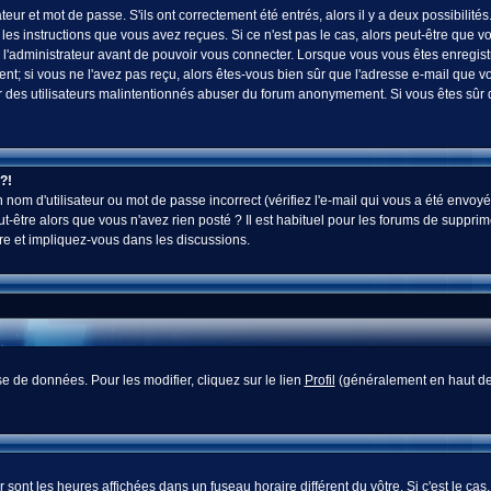
ur et mot de passe. S'ils ont correctement été entrés, alors il y a deux possibilités
es instructions que vous avez reçues. Si ce n'est pas le cas, alors peut-être que v
 l'administrateur avant de pouvoir vous connecter. Lorsque vous vous êtes enregistr
vent; si vous ne l'avez pas reçu, alors êtes-vous bien sûr que l'adresse e-mail que v
 voir des utilisateurs malintentionnés abuser du forum anonymement. Si vous êtes sûr
?!
nom d'utilisateur ou mot de passe incorrect (vérifiez l'e-mail qui vous a été envoyé
-être alors que vous n'avez rien posté ? Il est habituel pour les forums de supprim
re et impliquez-vous dans les discussions.
e de données. Pour les modifier, cliquez sur le lien
Profil
(généralement en haut des
sont les heures affichées dans un fuseau horaire différent du vôtre. Si c'est le cas