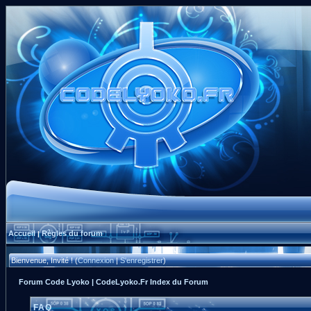
Accueil
Règles du forum
|
Bienvenue, Invité ! (
Connexion
|
S'enregistrer
)
Forum Code Lyoko | CodeLyoko.Fr Index du Forum
FAQ