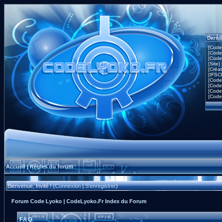
Derni
[Code
[Code
[Code
[Site]
[Créa
[IFSC
[Code
[Code
[Code
[Code
Accueil
Règles du forum
|
Bienvenue, Invité ! (
Connexion
|
S'enregistrer
)
Forum Code Lyoko | CodeLyoko.Fr Index du Forum
FAQ