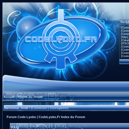
Derni
[Code
[Code
[Code
[Site]
[Créa
[IFSC
[Code
[Code
[Code
[Code
Accueil
Règles du forum
|
Bienvenue, Invité ! (
Connexion
|
S'enregistrer
)
Forum Code Lyoko | CodeLyoko.Fr Index du Forum
FAQ