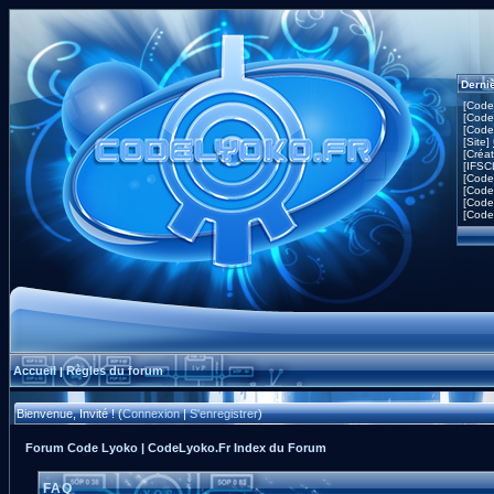
Derni
[Code
[Code
[Code
[Site]
[Créa
[IFSC
[Code
[Code
[Code
[Code
Accueil
Règles du forum
|
Bienvenue, Invité ! (
Connexion
|
S'enregistrer
)
Forum Code Lyoko | CodeLyoko.Fr Index du Forum
FAQ