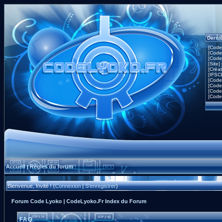
Derni
[Code
[Code
[Code
[Site]
[Créa
[IFSC
[Code
[Code
[Code
[Code
Accueil
Règles du forum
|
Bienvenue, Invité ! (
Connexion
|
S'enregistrer
)
Forum Code Lyoko | CodeLyoko.Fr Index du Forum
FAQ