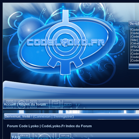
Derni
[Code
[Code
[Code
[Site]
[Créa
[IFSC
[Code
[Code
[Code
[Code
Accueil
Règles du forum
|
Bienvenue, Invité ! (
Connexion
|
S'enregistrer
)
Forum Code Lyoko | CodeLyoko.Fr Index du Forum
FAQ