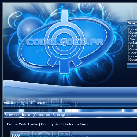
Derni
[Code
[Code
[Code
[Site]
[Créa
[IFSC
[Code
[Code
[Code
[Code
Accueil
Règles du forum
|
Bienvenue, Invité ! (
Connexion
|
S'enregistrer
)
Forum Code Lyoko | CodeLyoko.Fr Index du Forum
FAQ