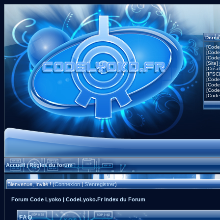
Derni
[Code
[Code
[Code
[Site]
[Créa
[IFSC
[Code
[Code
[Code
[Code
Accueil
Règles du forum
|
Bienvenue, Invité ! (
Connexion
|
S'enregistrer
)
Forum Code Lyoko | CodeLyoko.Fr Index du Forum
FAQ