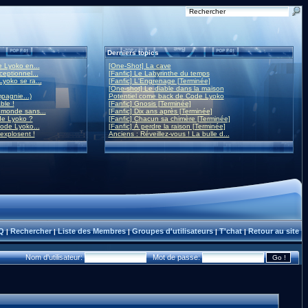
Derniers topics
 Lyoko en...
[One-Shot] La cave
eptionnel...
[Fanfic] Le Labyrinthe du temps
yoko se ra...
[Fanfic] L'Engrenage [Terminée]
[One-shot] Le diable dans la maison
mpagnie...)
Potentiel come back de Code Lyoko
ble !
[Fanfic] Gnosis [Terminée]
monde sans...
[Fanfic] Dix ans après [Terminée]
de Lyoko ?
[Fanfic] Chacun sa chimère [Terminée]
ode Lyoko...
[Fanfic] À perdre la raison [Terminée]
 explosent !
Anciens : Réveillez-vous ! La bulle d...
Q
Rechercher
Liste des Membres
Groupes d'utilisateurs
T'chat
Retour au site
|
|
|
|
|
Nom d'utilisateur:
Mot de passe: