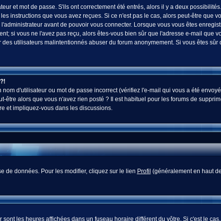
ur et mot de passe. S'ils ont correctement été entrés, alors il y a deux possibilités
es instructions que vous avez reçues. Si ce n'est pas le cas, alors peut-être que v
 l'administrateur avant de pouvoir vous connecter. Lorsque vous vous êtes enregistr
vent; si vous ne l'avez pas reçu, alors êtes-vous bien sûr que l'adresse e-mail que v
 voir des utilisateurs malintentionnés abuser du forum anonymement. Si vous êtes sûr
?!
nom d'utilisateur ou mot de passe incorrect (vérifiez l'e-mail qui vous a été envoyé
-être alors que vous n'avez rien posté ? Il est habituel pour les forums de supprim
re et impliquez-vous dans les discussions.
e de données. Pour les modifier, cliquez sur le lien
Profil
(généralement en haut des
sont les heures affichées dans un fuseau horaire différent du vôtre. Si c'est le cas