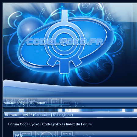
Accueil
Règles du forum
|
Bienvenue, Invité ! (
Connexion
|
S'enregistrer
)
Forum Code Lyoko | CodeLyoko.Fr Index du Forum
FAQ