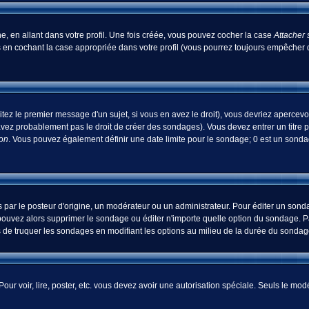
, en allant dans votre profil. Une fois créée, vous pouvez cocher la case
Attacher 
 en cochant la case appropriée dans votre profil (vous pourrez toujours empêcher d
tez le premier message d'un sujet, si vous en avez le droit), vous devriez apercevo
avez probablement pas le droit de créer des sondages). Vous devez entrer un titre 
ion
. Vous pouvez également définir une date limite pour le sondage; 0 est un sondage
 le posteur d'origine, un modérateur ou un administrateur. Pour éditer un sondage
pouvez alors supprimer le sondage ou éditer n'importe quelle option du sondage. Pa
ns de truquer les sondages en modifiant les options au milieu de la durée du sondag
 Pour voir, lire, poster, etc. vous devez avoir une autorisation spéciale. Seuls le m