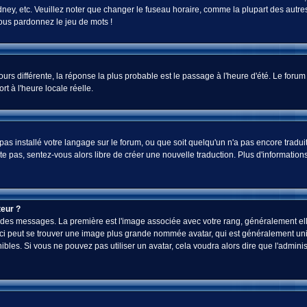
ey, etc. Veuillez noter que changer le fuseau horaire, comme la plupart des autres 
 vous pardonnez le jeu de mots !
jours différente, la réponse la plus probable est le passage à l'heure d'été. Le foru
rt à l'heure locale réelle.
a pas installé votre langage sur le forum, ou que soit quelqu'un n'a pas encore tra
iste pas, sentez-vous alors libre de créer une nouvelle traduction. Plus d'informatio
eur ?
ez des messages. La première est l'image associée avec votre rang, généralement el
-ci peut se trouver une image plus grande nommée avatar, qui est généralement uniq
onibles. Si vous ne pouvez pas utiliser un avatar, cela voudra alors dire que l'admi