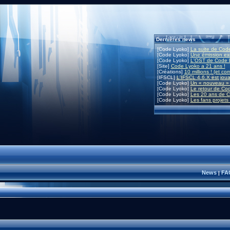
Dernières news
[Code Lyoko]
La suite de Code
[Code Lyoko]
Une émission exc
[Code Lyoko]
L'OST de Code L
[Site]
Code Lyoko a 21 ans !
[Créations]
10 millions ! (et co
[IFSCL]
L'IFSCL 4.6.X est joua
[Code Lyoko]
Un « nouveau » 
[Code Lyoko]
Le retour de Co
[Code Lyoko]
Les 20 ans de C
[Code Lyoko]
Les fans projets
News
FA
|