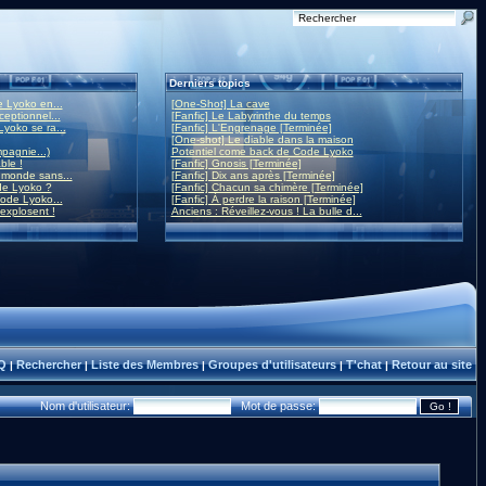
Derniers topics
 Lyoko en...
[One-Shot] La cave
eptionnel...
[Fanfic] Le Labyrinthe du temps
yoko se ra...
[Fanfic] L'Engrenage [Terminée]
[One-shot] Le diable dans la maison
mpagnie...)
Potentiel come back de Code Lyoko
ble !
[Fanfic] Gnosis [Terminée]
monde sans...
[Fanfic] Dix ans après [Terminée]
de Lyoko ?
[Fanfic] Chacun sa chimère [Terminée]
ode Lyoko...
[Fanfic] À perdre la raison [Terminée]
 explosent !
Anciens : Réveillez-vous ! La bulle d...
Q
Rechercher
Liste des Membres
Groupes d'utilisateurs
T'chat
Retour au site
|
|
|
|
|
Nom d'utilisateur:
Mot de passe: