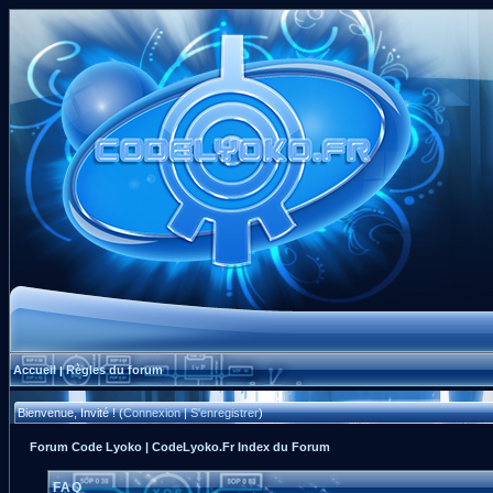
Accueil
Règles du forum
|
Bienvenue, Invité ! (
Connexion
|
S'enregistrer
)
Forum Code Lyoko | CodeLyoko.Fr Index du Forum
FAQ