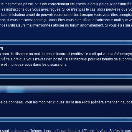
ur et mot de passe. S'ils ont correctement été entrés, alors il y a deux possibilités
es instructions que vous avez reçues. Si ce n'est pas le cas, alors peut-être que v
 l'administrateur avant de pouvoir vous connecter. Lorsque vous vous êtes enregistr
vent; si vous ne l'avez pas reçu, alors êtes-vous bien sûr que l'adresse e-mail que v
 voir des utilisateurs malintentionnés abuser du forum anonymement. Si vous êtes sûr
?!
nom d'utilisateur ou mot de passe incorrect (vérifiez l'e-mail qui vous a été envoyé
-être alors que vous n'avez rien posté ? Il est habituel pour les forums de supprim
re et impliquez-vous dans les discussions.
e de données. Pour les modifier, cliquez sur le lien
Profil
(généralement en haut des
sont les heures affichées dans un fuseau horaire différent du vôtre. Si c'est le cas