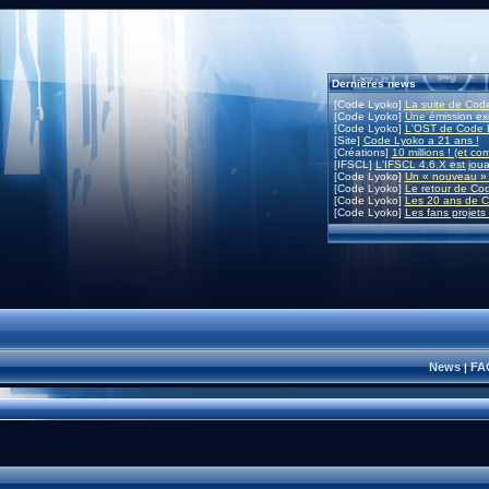
Dernières news
[Code Lyoko]
La suite de Code
[Code Lyoko]
Une émission exc
[Code Lyoko]
L'OST de Code L
[Site]
Code Lyoko a 21 ans !
[Créations]
10 millions ! (et co
[IFSCL]
L'IFSCL 4.6.X est joua
[Code Lyoko]
Un « nouveau » 
[Code Lyoko]
Le retour de Co
[Code Lyoko]
Les 20 ans de C
[Code Lyoko]
Les fans projets
News
FA
|