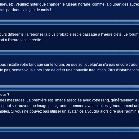
ey, etc. Veuillez noter que changer le fuseau horaire, comme la plupart des autres 
 vous pardonnez le jeu de mots !
jours différente, la réponse la plus probable est le passage à l'heure d'été. Le foru
rt à l'heure locale réelle.
a pas installé votre langage sur le forum, ou que soit quelqu'un n'a pas encore tra
iste pas, sentez-vous alors libre de créer une nouvelle traduction. Plus d'informatio
eur ?
ez des messages. La première est l'image associée avec votre rang, généralement el
-ci peut se trouver une image plus grande nommée avatar, qui est généralement uniq
onibles. Si vous ne pouvez pas utiliser un avatar, cela voudra alors dire que l'admi