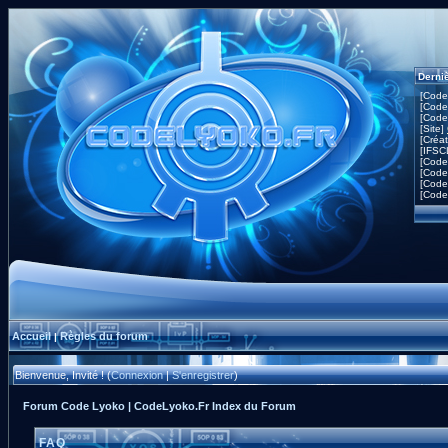
Derni
[Code
[Code
[Code
[Site]
[Créa
[IFSC
[Code
[Code
[Code
[Code
Accueil
Règles du forum
|
Bienvenue, Invité ! (
Connexion
|
S'enregistrer
)
Forum Code Lyoko | CodeLyoko.Fr Index du Forum
FAQ