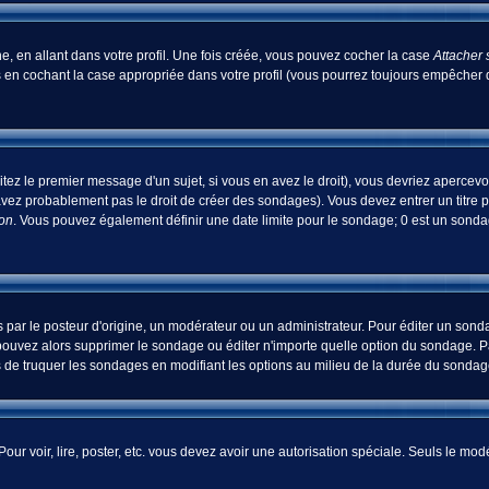
, en allant dans votre profil. Une fois créée, vous pouvez cocher la case
Attacher 
 en cochant la case appropriée dans votre profil (vous pourrez toujours empêcher d
tez le premier message d'un sujet, si vous en avez le droit), vous devriez apercevo
avez probablement pas le droit de créer des sondages). Vous devez entrer un titre 
ion
. Vous pouvez également définir une date limite pour le sondage; 0 est un sondage
 le posteur d'origine, un modérateur ou un administrateur. Pour éditer un sondage
pouvez alors supprimer le sondage ou éditer n'importe quelle option du sondage. Pa
ns de truquer les sondages en modifiant les options au milieu de la durée du sondag
 Pour voir, lire, poster, etc. vous devez avoir une autorisation spéciale. Seuls le m