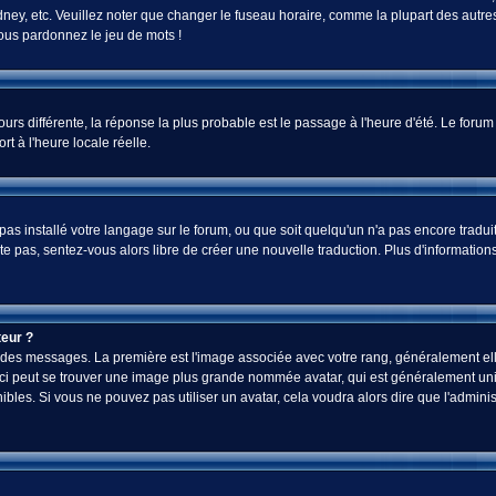
ey, etc. Veuillez noter que changer le fuseau horaire, comme la plupart des autres 
 vous pardonnez le jeu de mots !
jours différente, la réponse la plus probable est le passage à l'heure d'été. Le foru
rt à l'heure locale réelle.
a pas installé votre langage sur le forum, ou que soit quelqu'un n'a pas encore tra
iste pas, sentez-vous alors libre de créer une nouvelle traduction. Plus d'informatio
eur ?
ez des messages. La première est l'image associée avec votre rang, généralement el
-ci peut se trouver une image plus grande nommée avatar, qui est généralement uniq
onibles. Si vous ne pouvez pas utiliser un avatar, cela voudra alors dire que l'admi