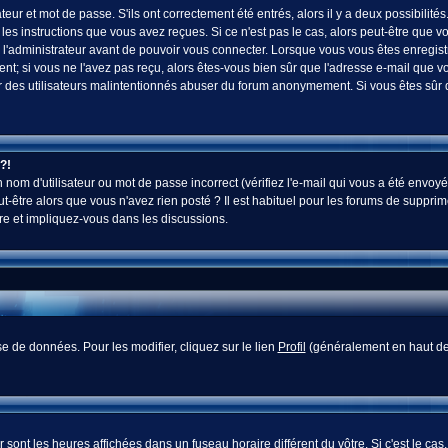
ur et mot de passe. S'ils ont correctement été entrés, alors il y a deux possibilités
es instructions que vous avez reçues. Si ce n'est pas le cas, alors peut-être que v
 l'administrateur avant de pouvoir vous connecter. Lorsque vous vous êtes enregistr
vent; si vous ne l'avez pas reçu, alors êtes-vous bien sûr que l'adresse e-mail que v
 voir des utilisateurs malintentionnés abuser du forum anonymement. Si vous êtes sûr
?!
nom d'utilisateur ou mot de passe incorrect (vérifiez l'e-mail qui vous a été envoyé
-être alors que vous n'avez rien posté ? Il est habituel pour les forums de supprim
re et impliquez-vous dans les discussions.
e de données. Pour les modifier, cliquez sur le lien
Profil
(généralement en haut des
sont les heures affichées dans un fuseau horaire différent du vôtre. Si c'est le cas