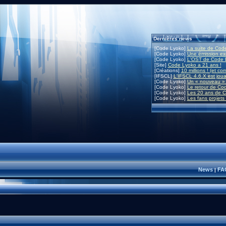
Dernières news
[Code Lyoko]
La suite de Code
[Code Lyoko]
Une émission exc
[Code Lyoko]
L'OST de Code L
[Site]
Code Lyoko a 21 ans !
[Créations]
10 millions ! (et co
[IFSCL]
L'IFSCL 4.6.X est joua
[Code Lyoko]
Un « nouveau » 
[Code Lyoko]
Le retour de Co
[Code Lyoko]
Les 20 ans de C
[Code Lyoko]
Les fans projets
News
FA
|