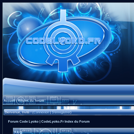
Accueil
Règles du forum
|
Bienvenue, Invité ! (
Connexion
|
S'enregistrer
)
Forum Code Lyoko | CodeLyoko.Fr Index du Forum
FAQ