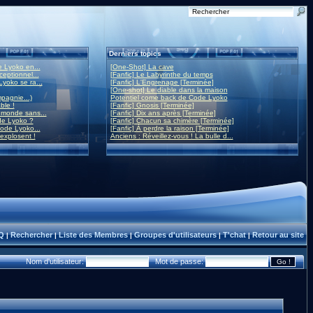
Derniers topics
 Lyoko en...
[One-Shot] La cave
eptionnel...
[Fanfic] Le Labyrinthe du temps
yoko se ra...
[Fanfic] L'Engrenage [Terminée]
[One-shot] Le diable dans la maison
mpagnie...)
Potentiel come back de Code Lyoko
ble !
[Fanfic] Gnosis [Terminée]
monde sans...
[Fanfic] Dix ans après [Terminée]
de Lyoko ?
[Fanfic] Chacun sa chimère [Terminée]
ode Lyoko...
[Fanfic] À perdre la raison [Terminée]
 explosent !
Anciens : Réveillez-vous ! La bulle d...
Q
Rechercher
Liste des Membres
Groupes d'utilisateurs
T'chat
Retour au site
|
|
|
|
|
Nom d'utilisateur:
Mot de passe: