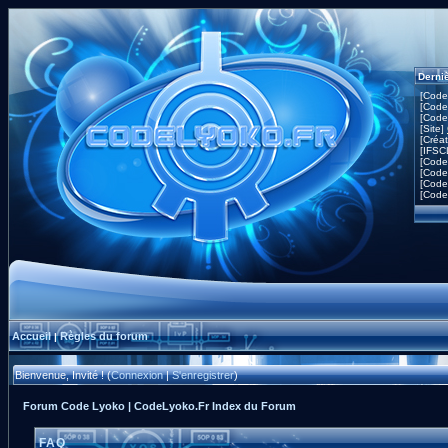
Derni
[Code
[Code
[Code
[Site]
[Créa
[IFSC
[Code
[Code
[Code
[Code
Accueil
Règles du forum
|
Bienvenue, Invité ! (
Connexion
|
S'enregistrer
)
Forum Code Lyoko | CodeLyoko.Fr Index du Forum
FAQ