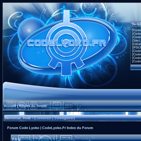
Derni
[Code
[Code
[Code
[Site]
[Créa
[IFSC
[Code
[Code
[Code
[Code
Accueil
Règles du forum
|
Bienvenue, Invité ! (
Connexion
|
S'enregistrer
)
Forum Code Lyoko | CodeLyoko.Fr Index du Forum
FAQ