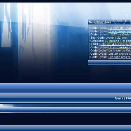
Dernières news
[Code Lyoko]
La suite de Code
[Code Lyoko]
Une émission exc
[Code Lyoko]
L'OST de Code L
[Site]
Code Lyoko a 21 ans !
[Créations]
10 millions ! (et co
[IFSCL]
L'IFSCL 4.6.X est joua
[Code Lyoko]
Un « nouveau » 
[Code Lyoko]
Le retour de Co
[Code Lyoko]
Les 20 ans de C
[Code Lyoko]
Les fans projets
News
FA
|