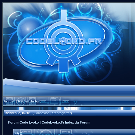
Accueil
Règles du forum
|
Bienvenue, Invité ! (
Connexion
|
S'enregistrer
)
Forum Code Lyoko | CodeLyoko.Fr Index du Forum
FAQ