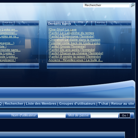
Derniers topics
 Lyoko en...
[One-Shot] La cave
eptionnel...
[Fanfic] Le Labyrinthe du temps
yoko se ra...
[Fanfic] L'Engrenage [Terminée]
[One-shot] Le diable dans la maison
mpagnie...)
Potentiel come back de Code Lyoko
ble !
[Fanfic] Gnosis [Terminée]
monde sans...
[Fanfic] Dix ans après [Terminée]
de Lyoko ?
[Fanfic] Chacun sa chimère [Terminée]
ode Lyoko...
[Fanfic] À perdre la raison [Terminée]
 explosent !
Anciens : Réveillez-vous ! La bulle d...
Q
Rechercher
Liste des Membres
Groupes d'utilisateurs
T'chat
Retour au site
|
|
|
|
|
Nom d'utilisateur:
Mot de passe: