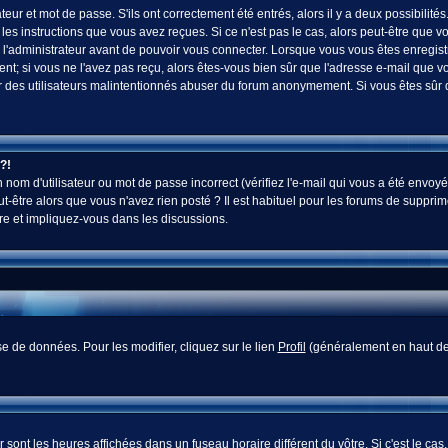
ur et mot de passe. S'ils ont correctement été entrés, alors il y a deux possibilités
es instructions que vous avez reçues. Si ce n'est pas le cas, alors peut-être que v
 l'administrateur avant de pouvoir vous connecter. Lorsque vous vous êtes enregistr
vent; si vous ne l'avez pas reçu, alors êtes-vous bien sûr que l'adresse e-mail que v
 voir des utilisateurs malintentionnés abuser du forum anonymement. Si vous êtes sûr
?!
nom d'utilisateur ou mot de passe incorrect (vérifiez l'e-mail qui vous a été envoyé
-être alors que vous n'avez rien posté ? Il est habituel pour les forums de supprim
re et impliquez-vous dans les discussions.
e de données. Pour les modifier, cliquez sur le lien
Profil
(généralement en haut des
sont les heures affichées dans un fuseau horaire différent du vôtre. Si c'est le cas