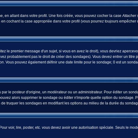
, en allant dans votre profil. Une fois créée, vous pouvez cocher la case
Attacher 
 en cochant la case appropriée dans votre profil (vous pourrez toujours empêcher d
tez le premier message d'un sujet, si vous en avez le droit), vous devriez apercevo
avez probablement pas le droit de créer des sondages). Vous devez entrer un titre 
ion
. Vous pouvez également définir une date limite pour le sondage; 0 est un sondage
 le posteur d'origine, un modérateur ou un administrateur. Pour éditer un sondage
pouvez alors supprimer le sondage ou éditer n'importe quelle option du sondage. Pa
ns de truquer les sondages en modifiant les options au milieu de la durée du sondag
 Pour voir, lire, poster, etc. vous devez avoir une autorisation spéciale. Seuls le m