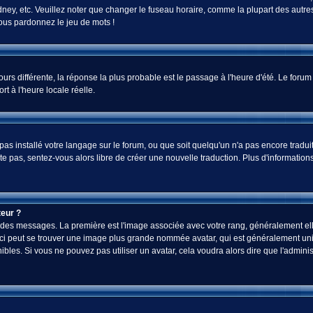
ey, etc. Veuillez noter que changer le fuseau horaire, comme la plupart des autres 
 vous pardonnez le jeu de mots !
jours différente, la réponse la plus probable est le passage à l'heure d'été. Le foru
rt à l'heure locale réelle.
a pas installé votre langage sur le forum, ou que soit quelqu'un n'a pas encore tra
iste pas, sentez-vous alors libre de créer une nouvelle traduction. Plus d'informatio
eur ?
ez des messages. La première est l'image associée avec votre rang, généralement el
-ci peut se trouver une image plus grande nommée avatar, qui est généralement uniq
onibles. Si vous ne pouvez pas utiliser un avatar, cela voudra alors dire que l'admi