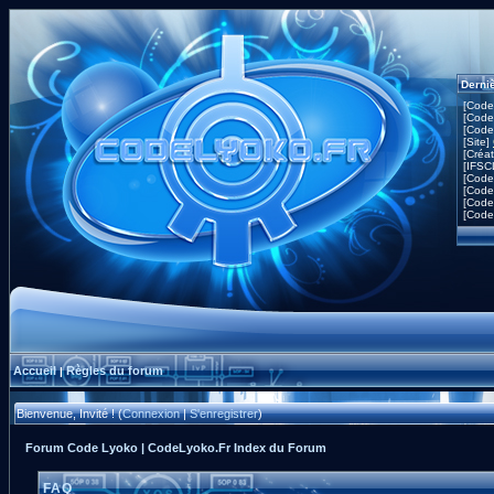
Derni
[Code
[Code
[Code
[Site]
[Créa
[IFSC
[Code
[Code
[Code
[Code
Accueil
Règles du forum
|
Bienvenue, Invité ! (
Connexion
|
S'enregistrer
)
Forum Code Lyoko | CodeLyoko.Fr Index du Forum
FAQ