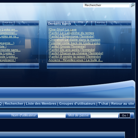
Derniers topics
 Lyoko en...
[One-Shot] La cave
eptionnel...
[Fanfic] Le Labyrinthe du temps
yoko se ra...
[Fanfic] L'Engrenage [Terminée]
[One-shot] Le diable dans la maison
mpagnie...)
Potentiel come back de Code Lyoko
ble !
[Fanfic] Gnosis [Terminée]
monde sans...
[Fanfic] Dix ans après [Terminée]
de Lyoko ?
[Fanfic] Chacun sa chimère [Terminée]
ode Lyoko...
[Fanfic] À perdre la raison [Terminée]
 explosent !
Anciens : Réveillez-vous ! La bulle d...
Q
Rechercher
Liste des Membres
Groupes d'utilisateurs
T'chat
Retour au site
|
|
|
|
|
Nom d'utilisateur:
Mot de passe: