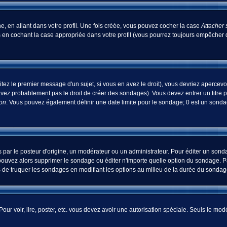
, en allant dans votre profil. Une fois créée, vous pouvez cocher la case
Attacher 
 en cochant la case appropriée dans votre profil (vous pourrez toujours empêcher d
tez le premier message d'un sujet, si vous en avez le droit), vous devriez apercevo
avez probablement pas le droit de créer des sondages). Vous devez entrer un titre 
ion
. Vous pouvez également définir une date limite pour le sondage; 0 est un sondage
 le posteur d'origine, un modérateur ou un administrateur. Pour éditer un sondage
pouvez alors supprimer le sondage ou éditer n'importe quelle option du sondage. Pa
ns de truquer les sondages en modifiant les options au milieu de la durée du sondag
 Pour voir, lire, poster, etc. vous devez avoir une autorisation spéciale. Seuls le m