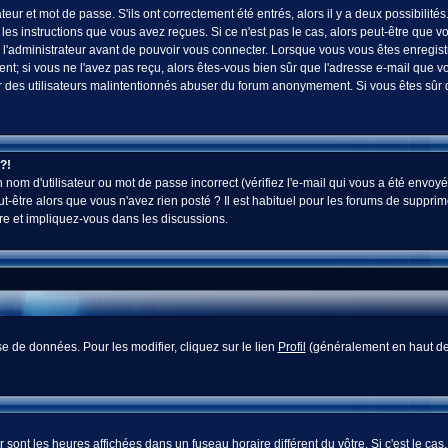
ur et mot de passe. S'ils ont correctement été entrés, alors il y a deux possibilités
es instructions que vous avez reçues. Si ce n'est pas le cas, alors peut-être que v
 l'administrateur avant de pouvoir vous connecter. Lorsque vous vous êtes enregistr
vent; si vous ne l'avez pas reçu, alors êtes-vous bien sûr que l'adresse e-mail que v
 voir des utilisateurs malintentionnés abuser du forum anonymement. Si vous êtes sûr
?!
nom d'utilisateur ou mot de passe incorrect (vérifiez l'e-mail qui vous a été envoyé
-être alors que vous n'avez rien posté ? Il est habituel pour les forums de supprim
re et impliquez-vous dans les discussions.
e de données. Pour les modifier, cliquez sur le lien
Profil
(généralement en haut des
sont les heures affichées dans un fuseau horaire différent du vôtre. Si c'est le cas