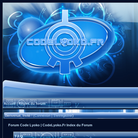
Accueil
Règles du forum
|
Bienvenue, Invité ! (
Connexion
|
S'enregistrer
)
Forum Code Lyoko | CodeLyoko.Fr Index du Forum
FAQ