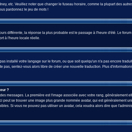
ey, etc. Veuillez noter que changer le fuseau horaire, comme la plupart des autres 
 vous pardonnez le jeu de mots !
jours différente, la réponse la plus probable est le passage à l'heure d'été. Le foru
rt à l'heure locale réelle.
a pas installé votre langage sur le forum, ou que soit quelqu'un n'a pas encore tra
iste pas, sentez-vous alors libre de créer une nouvelle traduction. Plus d'informatio
eur ?
ez des messages. La première est l'image associée avec votre rang, généralement el
-ci peut se trouver une image plus grande nommée avatar, qui est généralement uniq
onibles. Si vous ne pouvez pas utiliser un avatar, cela voudra alors dire que l'admi