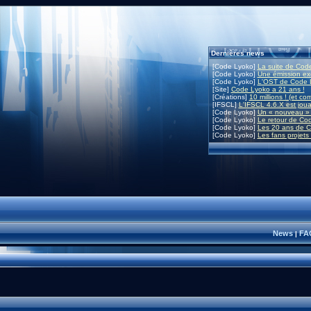
Dernières news
[Code Lyoko]
La suite de Code
[Code Lyoko]
Une émission exc
[Code Lyoko]
L'OST de Code L
[Site]
Code Lyoko a 21 ans !
[Créations]
10 millions ! (et co
[IFSCL]
L'IFSCL 4.6.X est joua
[Code Lyoko]
Un « nouveau » 
[Code Lyoko]
Le retour de Co
[Code Lyoko]
Les 20 ans de C
[Code Lyoko]
Les fans projets
News
FA
|