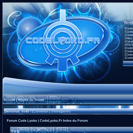
Derni
[Code
[Code
[Code
[Site]
[Créa
[IFSC
[Code
[Code
[Code
[Code
Accueil
Règles du forum
|
Bienvenue, Invité ! (
Connexion
|
S'enregistrer
)
Forum Code Lyoko | CodeLyoko.Fr Index du Forum
FAQ