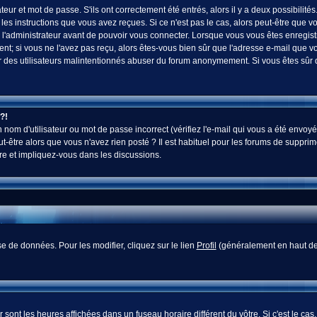
ur et mot de passe. S'ils ont correctement été entrés, alors il y a deux possibilités
es instructions que vous avez reçues. Si ce n'est pas le cas, alors peut-être que v
 l'administrateur avant de pouvoir vous connecter. Lorsque vous vous êtes enregistr
vent; si vous ne l'avez pas reçu, alors êtes-vous bien sûr que l'adresse e-mail que v
 voir des utilisateurs malintentionnés abuser du forum anonymement. Si vous êtes sûr
?!
nom d'utilisateur ou mot de passe incorrect (vérifiez l'e-mail qui vous a été envoyé
-être alors que vous n'avez rien posté ? Il est habituel pour les forums de supprim
re et impliquez-vous dans les discussions.
e de données. Pour les modifier, cliquez sur le lien
Profil
(généralement en haut des
sont les heures affichées dans un fuseau horaire différent du vôtre. Si c'est le cas