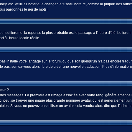
ey, etc. Veuillez noter que changer le fuseau horaire, comme la plupart des autres 
 vous pardonnez le jeu de mots !
jours différente, la réponse la plus probable est le passage à l'heure d'été. Le foru
rt à l'heure locale réelle.
a pas installé votre langage sur le forum, ou que soit quelqu'un n'a pas encore tra
iste pas, sentez-vous alors libre de créer une nouvelle traduction. Plus d'informatio
eur ?
ez des messages. La première est l'image associée avec votre rang, généralement el
-ci peut se trouver une image plus grande nommée avatar, qui est généralement uniq
onibles. Si vous ne pouvez pas utiliser un avatar, cela voudra alors dire que l'admi