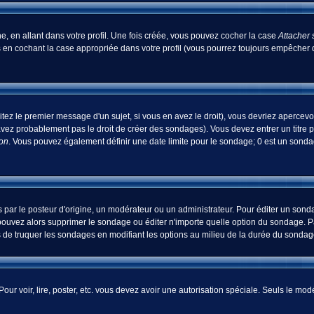
, en allant dans votre profil. Une fois créée, vous pouvez cocher la case
Attacher 
 en cochant la case appropriée dans votre profil (vous pourrez toujours empêcher d
tez le premier message d'un sujet, si vous en avez le droit), vous devriez apercevo
avez probablement pas le droit de créer des sondages). Vous devez entrer un titre 
ion
. Vous pouvez également définir une date limite pour le sondage; 0 est un sondage
 le posteur d'origine, un modérateur ou un administrateur. Pour éditer un sondage
pouvez alors supprimer le sondage ou éditer n'importe quelle option du sondage. Pa
ns de truquer les sondages en modifiant les options au milieu de la durée du sondag
 Pour voir, lire, poster, etc. vous devez avoir une autorisation spéciale. Seuls le m