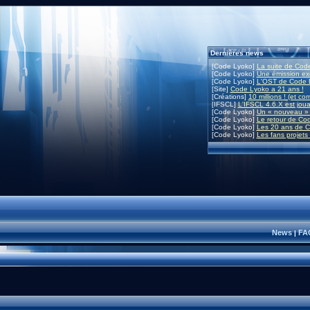
Dernières news
[Code Lyoko]
La suite de Code
[Code Lyoko]
Une émission exc
[Code Lyoko]
L'OST de Code L
[Site]
Code Lyoko a 21 ans !
[Créations]
10 millions ! (et co
[IFSCL]
L'IFSCL 4.6.X est joua
[Code Lyoko]
Un « nouveau » 
[Code Lyoko]
Le retour de Co
[Code Lyoko]
Les 20 ans de C
[Code Lyoko]
Les fans projets
News
FA
|