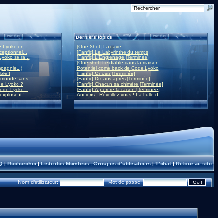
Derniers topics
 Lyoko en...
[One-Shot] La cave
eptionnel...
[Fanfic] Le Labyrinthe du temps
yoko se ra...
[Fanfic] L'Engrenage [Terminée]
[One-shot] Le diable dans la maison
mpagnie...)
Potentiel come back de Code Lyoko
ble !
[Fanfic] Gnosis [Terminée]
monde sans...
[Fanfic] Dix ans après [Terminée]
de Lyoko ?
[Fanfic] Chacun sa chimère [Terminée]
ode Lyoko...
[Fanfic] À perdre la raison [Terminée]
 explosent !
Anciens : Réveillez-vous ! La bulle d...
Q
Rechercher
Liste des Membres
Groupes d'utilisateurs
T'chat
Retour au site
|
|
|
|
|
Nom d'utilisateur:
Mot de passe: