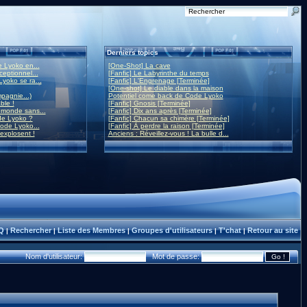
Derniers topics
 Lyoko en...
[One-Shot] La cave
eptionnel...
[Fanfic] Le Labyrinthe du temps
yoko se ra...
[Fanfic] L'Engrenage [Terminée]
[One-shot] Le diable dans la maison
mpagnie...)
Potentiel come back de Code Lyoko
ble !
[Fanfic] Gnosis [Terminée]
monde sans...
[Fanfic] Dix ans après [Terminée]
de Lyoko ?
[Fanfic] Chacun sa chimère [Terminée]
ode Lyoko...
[Fanfic] À perdre la raison [Terminée]
 explosent !
Anciens : Réveillez-vous ! La bulle d...
Q
Rechercher
Liste des Membres
Groupes d'utilisateurs
T'chat
Retour au site
|
|
|
|
|
Nom d'utilisateur:
Mot de passe: