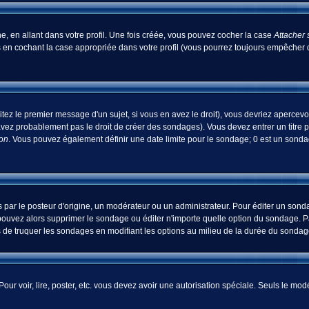
, en allant dans votre profil. Une fois créée, vous pouvez cocher la case
Attacher 
 en cochant la case appropriée dans votre profil (vous pourrez toujours empêcher d
tez le premier message d'un sujet, si vous en avez le droit), vous devriez apercevo
avez probablement pas le droit de créer des sondages). Vous devez entrer un titre 
ion
. Vous pouvez également définir une date limite pour le sondage; 0 est un sondage
 le posteur d'origine, un modérateur ou un administrateur. Pour éditer un sondage
pouvez alors supprimer le sondage ou éditer n'importe quelle option du sondage. Pa
ns de truquer les sondages en modifiant les options au milieu de la durée du sondag
 Pour voir, lire, poster, etc. vous devez avoir une autorisation spéciale. Seuls le m