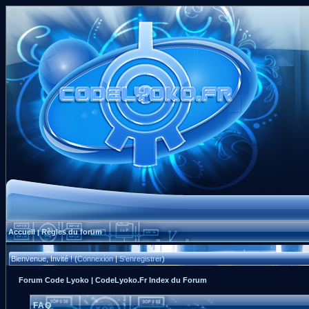
Accueil
Règles du forum
|
Bienvenue, Invité ! (
Connexion
|
S'enregistrer
)
Forum Code Lyoko | CodeLyoko.Fr Index du Forum
FAQ