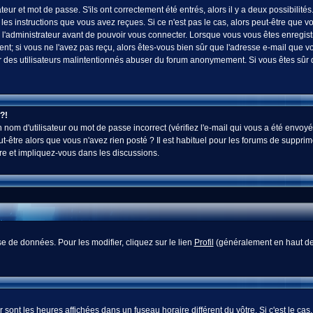
ur et mot de passe. S'ils ont correctement été entrés, alors il y a deux possibilités
es instructions que vous avez reçues. Si ce n'est pas le cas, alors peut-être que v
 l'administrateur avant de pouvoir vous connecter. Lorsque vous vous êtes enregistr
vent; si vous ne l'avez pas reçu, alors êtes-vous bien sûr que l'adresse e-mail que v
 voir des utilisateurs malintentionnés abuser du forum anonymement. Si vous êtes sûr
?!
nom d'utilisateur ou mot de passe incorrect (vérifiez l'e-mail qui vous a été envoyé
-être alors que vous n'avez rien posté ? Il est habituel pour les forums de supprim
re et impliquez-vous dans les discussions.
e de données. Pour les modifier, cliquez sur le lien
Profil
(généralement en haut des
sont les heures affichées dans un fuseau horaire différent du vôtre. Si c'est le cas