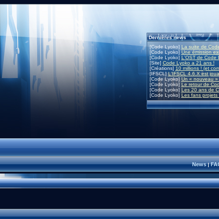
Dernières news
[Code Lyoko]
La suite de Code
[Code Lyoko]
Une émission exc
[Code Lyoko]
L'OST de Code L
[Site]
Code Lyoko a 21 ans !
[Créations]
10 millions ! (et co
[IFSCL]
L'IFSCL 4.6.X est joua
[Code Lyoko]
Un « nouveau » 
[Code Lyoko]
Le retour de Co
[Code Lyoko]
Les 20 ans de C
[Code Lyoko]
Les fans projets
News
FA
|