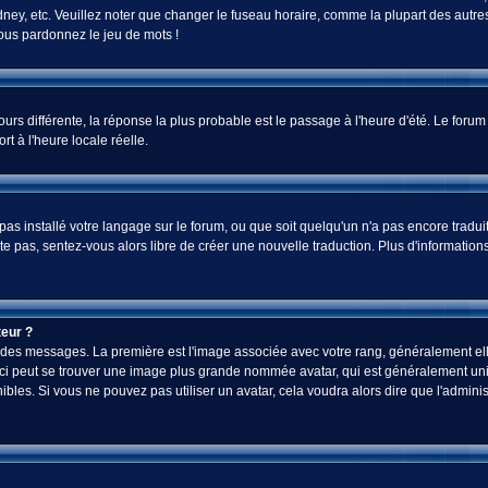
ey, etc. Veuillez noter que changer le fuseau horaire, comme la plupart des autres 
 vous pardonnez le jeu de mots !
jours différente, la réponse la plus probable est le passage à l'heure d'été. Le foru
rt à l'heure locale réelle.
a pas installé votre langage sur le forum, ou que soit quelqu'un n'a pas encore tra
iste pas, sentez-vous alors libre de créer une nouvelle traduction. Plus d'informatio
eur ?
ez des messages. La première est l'image associée avec votre rang, généralement el
-ci peut se trouver une image plus grande nommée avatar, qui est généralement uniq
onibles. Si vous ne pouvez pas utiliser un avatar, cela voudra alors dire que l'admi