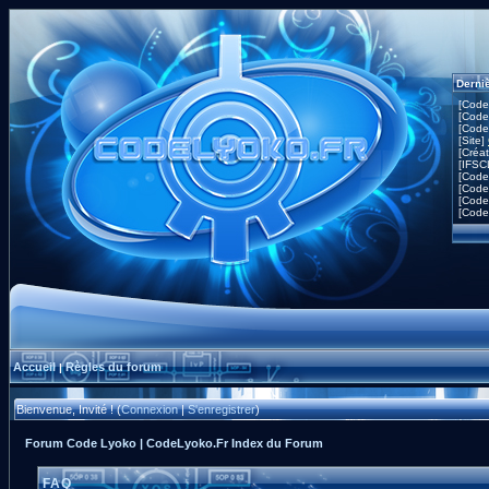
Derni
[Code
[Code
[Code
[Site]
[Créa
[IFSC
[Code
[Code
[Code
[Code
Accueil
Règles du forum
|
Bienvenue, Invité ! (
Connexion
|
S'enregistrer
)
Forum Code Lyoko | CodeLyoko.Fr Index du Forum
FAQ