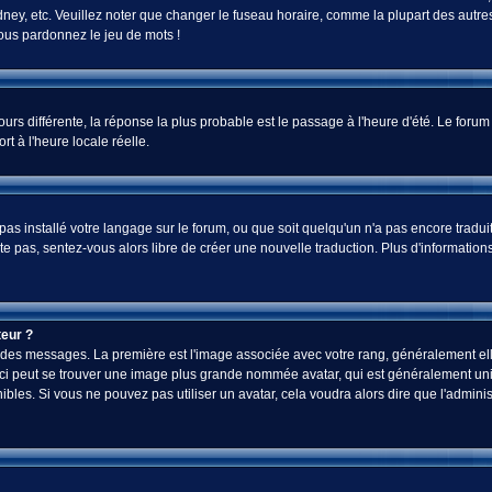
ey, etc. Veuillez noter que changer le fuseau horaire, comme la plupart des autres 
 vous pardonnez le jeu de mots !
jours différente, la réponse la plus probable est le passage à l'heure d'été. Le foru
rt à l'heure locale réelle.
a pas installé votre langage sur le forum, ou que soit quelqu'un n'a pas encore tra
iste pas, sentez-vous alors libre de créer une nouvelle traduction. Plus d'informatio
eur ?
ez des messages. La première est l'image associée avec votre rang, généralement el
-ci peut se trouver une image plus grande nommée avatar, qui est généralement uniq
onibles. Si vous ne pouvez pas utiliser un avatar, cela voudra alors dire que l'admi