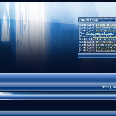
Dernières news
[Code Lyoko]
La suite de Code
[Code Lyoko]
Une émission exc
[Code Lyoko]
L'OST de Code L
[Site]
Code Lyoko a 21 ans !
[Créations]
10 millions ! (et co
[IFSCL]
L'IFSCL 4.6.X est joua
[Code Lyoko]
Un « nouveau » 
[Code Lyoko]
Le retour de Co
[Code Lyoko]
Les 20 ans de C
[Code Lyoko]
Les fans projets
News
FA
|