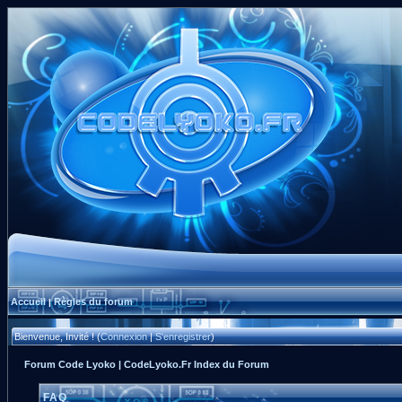
Accueil
Règles du forum
|
Bienvenue, Invité ! (
Connexion
|
S'enregistrer
)
Forum Code Lyoko | CodeLyoko.Fr Index du Forum
FAQ