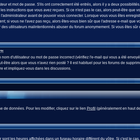
ur et mot de passe. S'ils ont correctement été entrés, alors il y a deux possibilités
es instructions que vous avez reçues. Si ce n'est pas le cas, alors peut-être que v
 l'administrateur avant de pouvoir vous connecter. Lorsque vous vous êtes enregistr
vent; si vous ne l'avez pas reçu, alors êtes-vous bien sûr que l'adresse e-mail que v
 voir des utilisateurs malintentionnés abuser du forum anonymement. Si vous êtes sûr
?!
nom d'utilisateur ou mot de passe incorrect (vérifiez l'e-mail qui vous a été envoyé
-être alors que vous n'avez rien posté ? Il est habituel pour les forums de supprim
re et impliquez-vous dans les discussions.
e de données. Pour les modifier, cliquez sur le lien
Profil
(généralement en haut des
sont les heures affichées dans un fuseau horaire différent du vôtre. Si c'est le cas