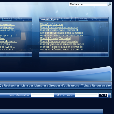
Derniers topics
 Lyoko en...
[One-Shot] La cave
eptionnel...
[Fanfic] Le Labyrinthe du temps
yoko se ra...
[Fanfic] L'Engrenage [Terminée]
[One-shot] Le diable dans la maison
mpagnie...)
Potentiel come back de Code Lyoko
ble !
[Fanfic] Gnosis [Terminée]
monde sans...
[Fanfic] Dix ans après [Terminée]
de Lyoko ?
[Fanfic] Chacun sa chimère [Terminée]
ode Lyoko...
[Fanfic] À perdre la raison [Terminée]
 explosent !
Anciens : Réveillez-vous ! La bulle d...
Q
Rechercher
Liste des Membres
Groupes d'utilisateurs
T'chat
Retour au site
|
|
|
|
|
Nom d'utilisateur:
Mot de passe: