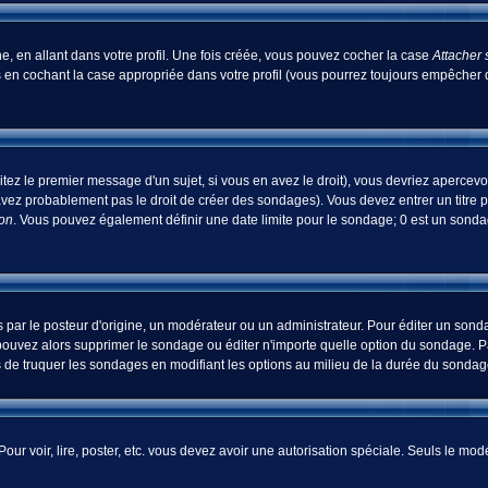
, en allant dans votre profil. Une fois créée, vous pouvez cocher la case
Attacher 
 en cochant la case appropriée dans votre profil (vous pourrez toujours empêcher d
tez le premier message d'un sujet, si vous en avez le droit), vous devriez apercevo
avez probablement pas le droit de créer des sondages). Vous devez entrer un titre 
ion
. Vous pouvez également définir une date limite pour le sondage; 0 est un sondage
 le posteur d'origine, un modérateur ou un administrateur. Pour éditer un sondage
pouvez alors supprimer le sondage ou éditer n'importe quelle option du sondage. Pa
ns de truquer les sondages en modifiant les options au milieu de la durée du sondag
 Pour voir, lire, poster, etc. vous devez avoir une autorisation spéciale. Seuls le m