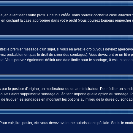
, en allant dans votre profil. Une fois créée, vous pouvez cocher la case
Attacher 
 en cochant la case appropriée dans votre profil (vous pourrez toujours empêcher d
tez le premier message d'un sujet, si vous en avez le droit), vous devriez apercevo
avez probablement pas le droit de créer des sondages). Vous devez entrer un titre 
ion
. Vous pouvez également définir une date limite pour le sondage; 0 est un sondage
 le posteur d'origine, un modérateur ou un administrateur. Pour éditer un sondage
pouvez alors supprimer le sondage ou éditer n'importe quelle option du sondage. Pa
ns de truquer les sondages en modifiant les options au milieu de la durée du sondag
 Pour voir, lire, poster, etc. vous devez avoir une autorisation spéciale. Seuls le m