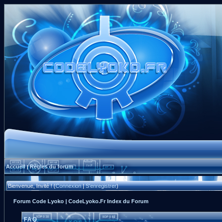
Accueil
Règles du forum
|
Bienvenue, Invité ! (
Connexion
|
S'enregistrer
)
Forum Code Lyoko | CodeLyoko.Fr Index du Forum
FAQ