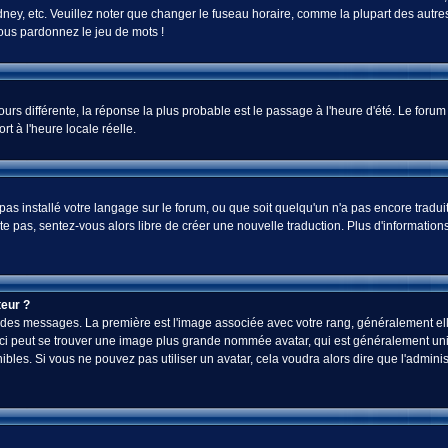
ey, etc. Veuillez noter que changer le fuseau horaire, comme la plupart des autres 
 vous pardonnez le jeu de mots !
jours différente, la réponse la plus probable est le passage à l'heure d'été. Le foru
rt à l'heure locale réelle.
a pas installé votre langage sur le forum, ou que soit quelqu'un n'a pas encore tra
iste pas, sentez-vous alors libre de créer une nouvelle traduction. Plus d'informatio
eur ?
ez des messages. La première est l'image associée avec votre rang, généralement el
-ci peut se trouver une image plus grande nommée avatar, qui est généralement uniq
onibles. Si vous ne pouvez pas utiliser un avatar, cela voudra alors dire que l'admi