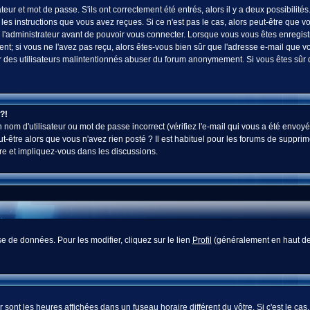
ur et mot de passe. S'ils ont correctement été entrés, alors il y a deux possibilités
es instructions que vous avez reçues. Si ce n'est pas le cas, alors peut-être que v
 l'administrateur avant de pouvoir vous connecter. Lorsque vous vous êtes enregistr
vent; si vous ne l'avez pas reçu, alors êtes-vous bien sûr que l'adresse e-mail que v
 voir des utilisateurs malintentionnés abuser du forum anonymement. Si vous êtes sûr
?!
nom d'utilisateur ou mot de passe incorrect (vérifiez l'e-mail qui vous a été envoyé
-être alors que vous n'avez rien posté ? Il est habituel pour les forums de supprim
re et impliquez-vous dans les discussions.
e de données. Pour les modifier, cliquez sur le lien
Profil
(généralement en haut des
sont les heures affichées dans un fuseau horaire différent du vôtre. Si c'est le cas