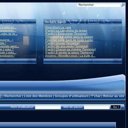
Derniers topics
 Lyoko en...
[One-Shot] La cave
eptionnel...
[Fanfic] Le Labyrinthe du temps
yoko se ra...
[Fanfic] L'Engrenage [Terminée]
[One-shot] Le diable dans la maison
mpagnie...)
Potentiel come back de Code Lyoko
ble !
[Fanfic] Gnosis [Terminée]
monde sans...
[Fanfic] Dix ans après [Terminée]
de Lyoko ?
[Fanfic] Chacun sa chimère [Terminée]
ode Lyoko...
[Fanfic] À perdre la raison [Terminée]
 explosent !
Anciens : Réveillez-vous ! La bulle d...
Q
Rechercher
Liste des Membres
Groupes d'utilisateurs
T'chat
Retour au site
|
|
|
|
|
Nom d'utilisateur:
Mot de passe: