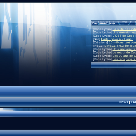
Dernières news
[Code Lyoko]
La suite de Code
[Code Lyoko]
Une émission exc
[Code Lyoko]
L'OST de Code L
[Site]
Code Lyoko a 21 ans !
[Créations]
10 millions ! (et co
[IFSCL]
L'IFSCL 4.6.X est joua
[Code Lyoko]
Un « nouveau » 
[Code Lyoko]
Le retour de Co
[Code Lyoko]
Les 20 ans de C
[Code Lyoko]
Les fans projets
News
FA
|