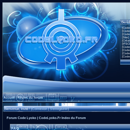
Derni
[Code
[Code
[Code
[Site]
[Créa
[IFSC
[Code
[Code
[Code
[Code
Accueil
Règles du forum
|
Bienvenue, Invité ! (
Connexion
|
S'enregistrer
)
Forum Code Lyoko | CodeLyoko.Fr Index du Forum
FAQ