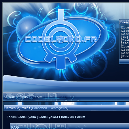
Derni
[Code
[Code
[Code
[Site]
[Créa
[IFSC
[Code
[Code
[Code
[Code
Accueil
Règles du forum
|
Bienvenue, Invité ! (
Connexion
|
S'enregistrer
)
Forum Code Lyoko | CodeLyoko.Fr Index du Forum
FAQ