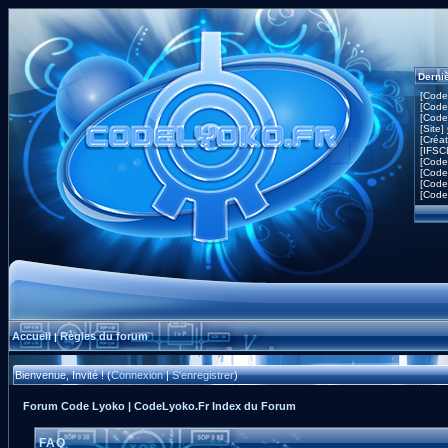
Derni
[Code
[Code
[Code
[Site]
[Créa
[IFSC
[Code
[Code
[Code
[Code
Accueil
Règles du forum
|
Bienvenue, Invité ! (
Connexion
|
S'enregistrer
)
Forum Code Lyoko | CodeLyoko.Fr Index du Forum
FAQ