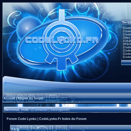
Derni
[Code
[Code
[Code
[Site]
[Créa
[IFSC
[Code
[Code
[Code
[Code
Accueil
Règles du forum
|
Bienvenue, Invité ! (
Connexion
|
S'enregistrer
)
Forum Code Lyoko | CodeLyoko.Fr Index du Forum
FAQ