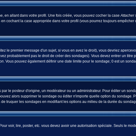
, en allant dans votre profil. Une fois créée, vous pouvez cocher la case
Attacher 
 en cochant la case appropriée dans votre profil (vous pourrez toujours empêcher d
tez le premier message d'un sujet, si vous en avez le droit), vous devriez apercevo
avez probablement pas le droit de créer des sondages). Vous devez entrer un titre 
ion
. Vous pouvez également définir une date limite pour le sondage; 0 est un sondage
 le posteur d'origine, un modérateur ou un administrateur. Pour éditer un sondage
pouvez alors supprimer le sondage ou éditer n'importe quelle option du sondage. Pa
ns de truquer les sondages en modifiant les options au milieu de la durée du sondag
 Pour voir, lire, poster, etc. vous devez avoir une autorisation spéciale. Seuls le m