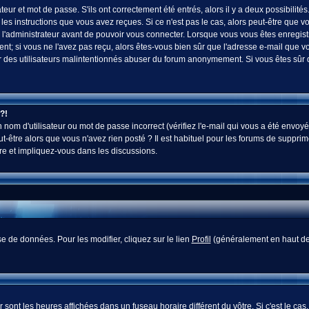
ur et mot de passe. S'ils ont correctement été entrés, alors il y a deux possibilités
es instructions que vous avez reçues. Si ce n'est pas le cas, alors peut-être que v
 l'administrateur avant de pouvoir vous connecter. Lorsque vous vous êtes enregistr
vent; si vous ne l'avez pas reçu, alors êtes-vous bien sûr que l'adresse e-mail que v
 voir des utilisateurs malintentionnés abuser du forum anonymement. Si vous êtes sûr
?!
nom d'utilisateur ou mot de passe incorrect (vérifiez l'e-mail qui vous a été envoyé
-être alors que vous n'avez rien posté ? Il est habituel pour les forums de supprim
re et impliquez-vous dans les discussions.
e de données. Pour les modifier, cliquez sur le lien
Profil
(généralement en haut des
sont les heures affichées dans un fuseau horaire différent du vôtre. Si c'est le cas