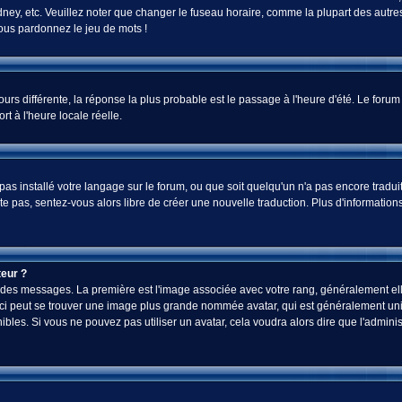
ey, etc. Veuillez noter que changer le fuseau horaire, comme la plupart des autres 
 vous pardonnez le jeu de mots !
jours différente, la réponse la plus probable est le passage à l'heure d'été. Le foru
rt à l'heure locale réelle.
a pas installé votre langage sur le forum, ou que soit quelqu'un n'a pas encore tra
iste pas, sentez-vous alors libre de créer une nouvelle traduction. Plus d'informatio
eur ?
ez des messages. La première est l'image associée avec votre rang, généralement el
-ci peut se trouver une image plus grande nommée avatar, qui est généralement uniq
onibles. Si vous ne pouvez pas utiliser un avatar, cela voudra alors dire que l'admi