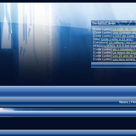
Dernières news
[Code Lyoko]
La suite de Code
[Code Lyoko]
Une émission exc
[Code Lyoko]
L'OST de Code L
[Site]
Code Lyoko a 21 ans !
[Créations]
10 millions ! (et co
[IFSCL]
L'IFSCL 4.6.X est joua
[Code Lyoko]
Un « nouveau » 
[Code Lyoko]
Le retour de Co
[Code Lyoko]
Les 20 ans de C
[Code Lyoko]
Les fans projets
News
FA
|