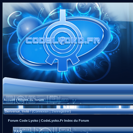
Accueil
Règles du forum
|
Bienvenue, Invité ! (
Connexion
|
S'enregistrer
)
Forum Code Lyoko | CodeLyoko.Fr Index du Forum
FAQ