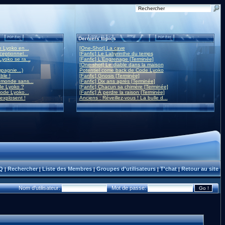
Derniers topics
 Lyoko en...
[One-Shot] La cave
eptionnel...
[Fanfic] Le Labyrinthe du temps
yoko se ra...
[Fanfic] L'Engrenage [Terminée]
[One-shot] Le diable dans la maison
mpagnie...)
Potentiel come back de Code Lyoko
ble !
[Fanfic] Gnosis [Terminée]
monde sans...
[Fanfic] Dix ans après [Terminée]
de Lyoko ?
[Fanfic] Chacun sa chimère [Terminée]
ode Lyoko...
[Fanfic] À perdre la raison [Terminée]
 explosent !
Anciens : Réveillez-vous ! La bulle d...
Q
Rechercher
Liste des Membres
Groupes d'utilisateurs
T'chat
Retour au site
|
|
|
|
|
Nom d'utilisateur:
Mot de passe: