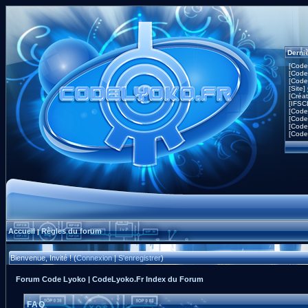
Derni
[Code
[Code
[Code
[Site]
[Créa
[IFSC
[Code
[Code
[Code
[Code
Accueil
Règles du forum
|
Bienvenue, Invité ! (
Connexion
|
S'enregistrer
)
Forum Code Lyoko | CodeLyoko.Fr Index du Forum
FAQ