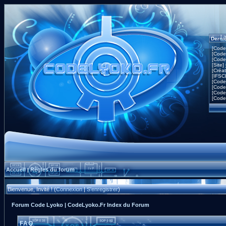
Derni
[Code
[Code
[Code
[Site]
[Créa
[IFSC
[Code
[Code
[Code
[Code
Accueil
Règles du forum
|
Bienvenue, Invité ! (
Connexion
|
S'enregistrer
)
Forum Code Lyoko | CodeLyoko.Fr Index du Forum
FAQ