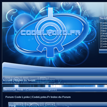
Derni
[Code
[Code
[Code
[Site]
[Créa
[IFSC
[Code
[Code
[Code
[Code
Accueil
Règles du forum
|
Bienvenue, Invité ! (
Connexion
|
S'enregistrer
)
Forum Code Lyoko | CodeLyoko.Fr Index du Forum
FAQ