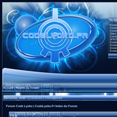
Derni
[Code
[Code
[Code
[Site]
[Créa
[IFSC
[Code
[Code
[Code
[Code
Accueil
Règles du forum
|
Bienvenue, Invité ! (
Connexion
|
S'enregistrer
)
Forum Code Lyoko | CodeLyoko.Fr Index du Forum
FAQ