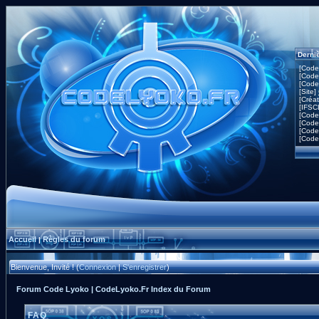
Derni
[Code
[Code
[Code
[Site]
[Créa
[IFSC
[Code
[Code
[Code
[Code
Accueil
Règles du forum
|
Bienvenue, Invité ! (
Connexion
|
S'enregistrer
)
Forum Code Lyoko | CodeLyoko.Fr Index du Forum
FAQ