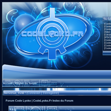
Derni
[Code
[Code
[Code
[Site]
[Créa
[IFSC
[Code
[Code
[Code
[Code
Accueil
Règles du forum
|
Bienvenue, Invité ! (
Connexion
|
S'enregistrer
)
Forum Code Lyoko | CodeLyoko.Fr Index du Forum
FAQ