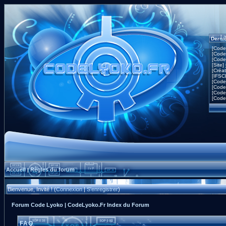
Derni
[Code
[Code
[Code
[Site]
[Créa
[IFSC
[Code
[Code
[Code
[Code
Accueil
Règles du forum
|
Bienvenue, Invité ! (
Connexion
|
S'enregistrer
)
Forum Code Lyoko | CodeLyoko.Fr Index du Forum
FAQ