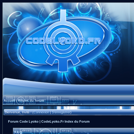
Accueil
Règles du forum
|
Bienvenue, Invité ! (
Connexion
|
S'enregistrer
)
Forum Code Lyoko | CodeLyoko.Fr Index du Forum
FAQ