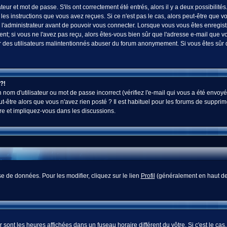
ur et mot de passe. S'ils ont correctement été entrés, alors il y a deux possibilités
es instructions que vous avez reçues. Si ce n'est pas le cas, alors peut-être que v
 l'administrateur avant de pouvoir vous connecter. Lorsque vous vous êtes enregistr
vent; si vous ne l'avez pas reçu, alors êtes-vous bien sûr que l'adresse e-mail que v
 voir des utilisateurs malintentionnés abuser du forum anonymement. Si vous êtes sûr
?!
nom d'utilisateur ou mot de passe incorrect (vérifiez l'e-mail qui vous a été envoyé
-être alors que vous n'avez rien posté ? Il est habituel pour les forums de supprim
re et impliquez-vous dans les discussions.
e de données. Pour les modifier, cliquez sur le lien
Profil
(généralement en haut des
sont les heures affichées dans un fuseau horaire différent du vôtre. Si c'est le cas