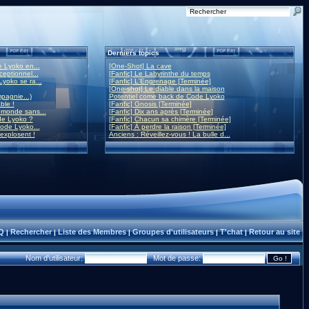
Derniers topics
 Lyoko en...
[One-Shot] La cave
eptionnel...
[Fanfic] Le Labyrinthe du temps
yoko se ra...
[Fanfic] L'Engrenage [Terminée]
[One-shot] Le diable dans la maison
mpagnie...)
Potentiel come back de Code Lyoko
ble !
[Fanfic] Gnosis [Terminée]
monde sans...
[Fanfic] Dix ans après [Terminée]
de Lyoko ?
[Fanfic] Chacun sa chimère [Terminée]
ode Lyoko...
[Fanfic] À perdre la raison [Terminée]
 explosent !
Anciens : Réveillez-vous ! La bulle d...
Q
Rechercher
Liste des Membres
Groupes d'utilisateurs
T'chat
Retour au site
|
|
|
|
|
Nom d'utilisateur:
Mot de passe: