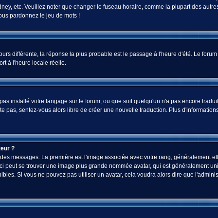
ey, etc. Veuillez noter que changer le fuseau horaire, comme la plupart des autres 
 vous pardonnez le jeu de mots !
jours différente, la réponse la plus probable est le passage à l'heure d'été. Le foru
rt à l'heure locale réelle.
a pas installé votre langage sur le forum, ou que soit quelqu'un n'a pas encore tra
iste pas, sentez-vous alors libre de créer une nouvelle traduction. Plus d'informatio
eur ?
ez des messages. La première est l'image associée avec votre rang, généralement el
-ci peut se trouver une image plus grande nommée avatar, qui est généralement uniq
onibles. Si vous ne pouvez pas utiliser un avatar, cela voudra alors dire que l'admi