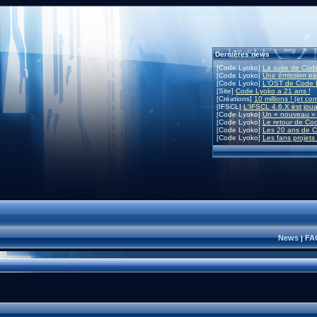
Dernières news
[Code Lyoko]
La suite de Code
[Code Lyoko]
Une émission exc
[Code Lyoko]
L'OST de Code L
[Site]
Code Lyoko a 21 ans !
[Créations]
10 millions ! (et co
[IFSCL]
L'IFSCL 4.6.X est joua
[Code Lyoko]
Un « nouveau » 
[Code Lyoko]
Le retour de Co
[Code Lyoko]
Les 20 ans de C
[Code Lyoko]
Les fans projets
News
FA
|