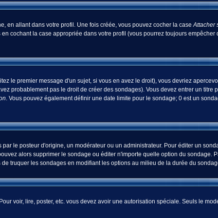
, en allant dans votre profil. Une fois créée, vous pouvez cocher la case
Attacher 
 en cochant la case appropriée dans votre profil (vous pourrez toujours empêcher d
tez le premier message d'un sujet, si vous en avez le droit), vous devriez apercevo
avez probablement pas le droit de créer des sondages). Vous devez entrer un titre 
ion
. Vous pouvez également définir une date limite pour le sondage; 0 est un sondage
 le posteur d'origine, un modérateur ou un administrateur. Pour éditer un sondage
pouvez alors supprimer le sondage ou éditer n'importe quelle option du sondage. Pa
ns de truquer les sondages en modifiant les options au milieu de la durée du sondag
 Pour voir, lire, poster, etc. vous devez avoir une autorisation spéciale. Seuls le m