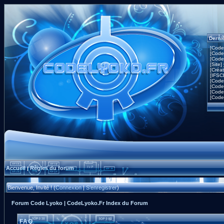
Derni
[Code
[Code
[Code
[Site]
[Créa
[IFSC
[Code
[Code
[Code
[Code
Accueil
Règles du forum
|
Bienvenue, Invité ! (
Connexion
|
S'enregistrer
)
Forum Code Lyoko | CodeLyoko.Fr Index du Forum
FAQ