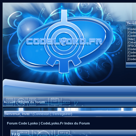
Derni
[Code
[Code
[Code
[Site]
[Créa
[IFSC
[Code
[Code
[Code
[Code
Accueil
Règles du forum
|
Bienvenue, Invité ! (
Connexion
|
S'enregistrer
)
Forum Code Lyoko | CodeLyoko.Fr Index du Forum
FAQ