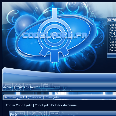
Derni
[Code
[Code
[Code
[Site]
[Créa
[IFSC
[Code
[Code
[Code
[Code
Accueil
Règles du forum
|
Bienvenue, Invité ! (
Connexion
|
S'enregistrer
)
Forum Code Lyoko | CodeLyoko.Fr Index du Forum
FAQ