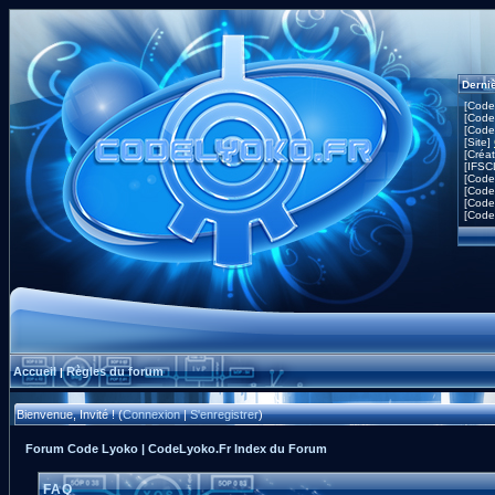
Derni
[Code
[Code
[Code
[Site]
[Créa
[IFSC
[Code
[Code
[Code
[Code
Accueil
Règles du forum
|
Bienvenue, Invité ! (
Connexion
|
S'enregistrer
)
Forum Code Lyoko | CodeLyoko.Fr Index du Forum
FAQ