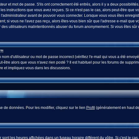
ur et mot de passe. S'ils ont correctement été entrés, alors il y a deux possibilités
es instructions que vous avez reçues. Si ce n'est pas le cas, alors peut-être que v
 l'administrateur avant de pouvoir vous connecter. Lorsque vous vous êtes enregistr
vent; si vous ne l'avez pas reçu, alors êtes-vous bien sûr que l'adresse e-mail que v
 voir des utilisateurs malintentionnés abuser du forum anonymement. Si vous êtes sûr
?!
nom d'utilisateur ou mot de passe incorrect (vérifiez l'e-mail qui vous a été envoyé
-être alors que vous n'avez rien posté ? Il est habituel pour les forums de supprim
re et impliquez-vous dans les discussions.
e de données. Pour les modifier, cliquez sur le lien
Profil
(généralement en haut des
sont les heures affichées dans un fuseau horaire différent du vôtre. Si c'est le cas