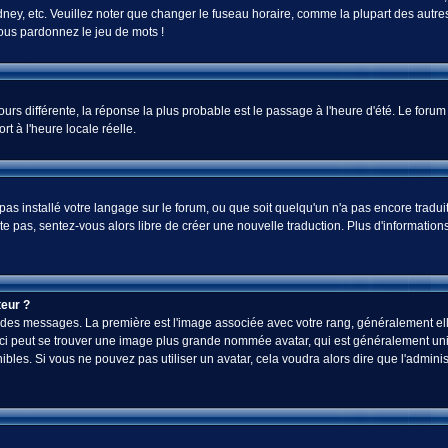
ey, etc. Veuillez noter que changer le fuseau horaire, comme la plupart des autres 
 vous pardonnez le jeu de mots !
jours différente, la réponse la plus probable est le passage à l'heure d'été. Le foru
rt à l'heure locale réelle.
a pas installé votre langage sur le forum, ou que soit quelqu'un n'a pas encore tra
iste pas, sentez-vous alors libre de créer une nouvelle traduction. Plus d'informatio
eur ?
ez des messages. La première est l'image associée avec votre rang, généralement el
-ci peut se trouver une image plus grande nommée avatar, qui est généralement uniq
onibles. Si vous ne pouvez pas utiliser un avatar, cela voudra alors dire que l'admi