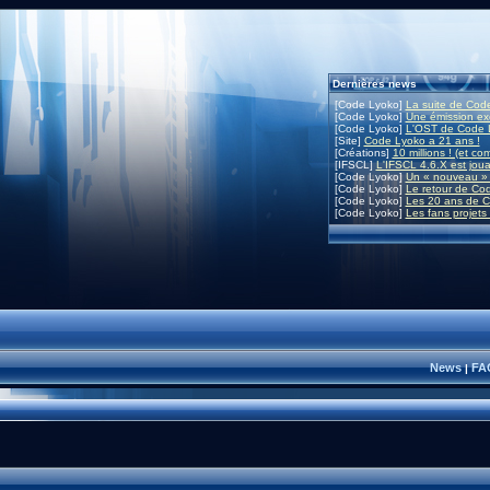
Dernières news
[Code Lyoko]
La suite de Code
[Code Lyoko]
Une émission exc
[Code Lyoko]
L'OST de Code L
[Site]
Code Lyoko a 21 ans !
[Créations]
10 millions ! (et co
[IFSCL]
L'IFSCL 4.6.X est joua
[Code Lyoko]
Un « nouveau » 
[Code Lyoko]
Le retour de Co
[Code Lyoko]
Les 20 ans de C
[Code Lyoko]
Les fans projets
News
FA
|