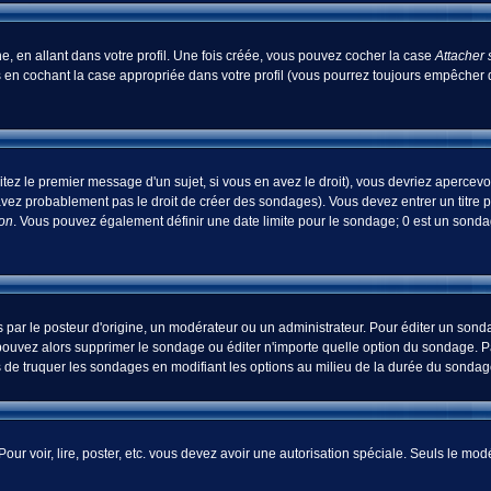
, en allant dans votre profil. Une fois créée, vous pouvez cocher la case
Attacher 
 en cochant la case appropriée dans votre profil (vous pourrez toujours empêcher d
tez le premier message d'un sujet, si vous en avez le droit), vous devriez apercevo
avez probablement pas le droit de créer des sondages). Vous devez entrer un titre 
ion
. Vous pouvez également définir une date limite pour le sondage; 0 est un sondage
 le posteur d'origine, un modérateur ou un administrateur. Pour éditer un sondage
pouvez alors supprimer le sondage ou éditer n'importe quelle option du sondage. Pa
ns de truquer les sondages en modifiant les options au milieu de la durée du sondag
 Pour voir, lire, poster, etc. vous devez avoir une autorisation spéciale. Seuls le m