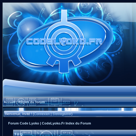
Accueil
Règles du forum
|
Bienvenue, Invité ! (
Connexion
|
S'enregistrer
)
Forum Code Lyoko | CodeLyoko.Fr Index du Forum
FAQ