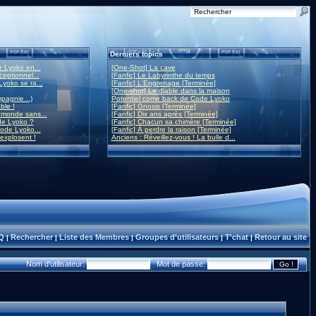
Derniers topics
 Lyoko en...
[One-Shot] La cave
eptionnel...
[Fanfic] Le Labyrinthe du temps
yoko se ra...
[Fanfic] L'Engrenage [Terminée]
[One-shot] Le diable dans la maison
mpagnie...)
Potentiel come back de Code Lyoko
ble !
[Fanfic] Gnosis [Terminée]
monde sans...
[Fanfic] Dix ans après [Terminée]
de Lyoko ?
[Fanfic] Chacun sa chimère [Terminée]
ode Lyoko...
[Fanfic] À perdre la raison [Terminée]
 explosent !
Anciens : Réveillez-vous ! La bulle d...
Q
Rechercher
Liste des Membres
Groupes d'utilisateurs
T'chat
Retour au site
|
|
|
|
|
Nom d'utilisateur:
Mot de passe: