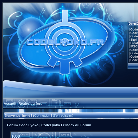
Derni
[Code
[Code
[Code
[Site]
[Créa
[IFSC
[Code
[Code
[Code
[Code
Accueil
Règles du forum
|
Bienvenue, Invité ! (
Connexion
|
S'enregistrer
)
Forum Code Lyoko | CodeLyoko.Fr Index du Forum
FAQ