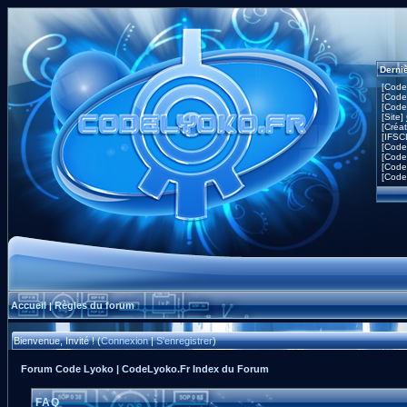
Derni
[Code
[Code
[Code
[Site]
[Créa
[IFSC
[Code
[Code
[Code
[Code
Accueil
Règles du forum
|
Bienvenue, Invité ! (
Connexion
|
S'enregistrer
)
Forum Code Lyoko | CodeLyoko.Fr Index du Forum
FAQ