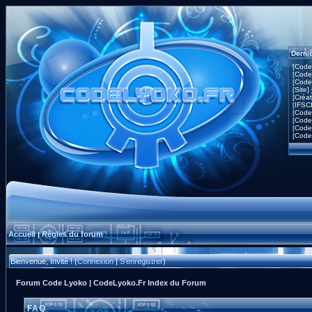
Derni
[Code
[Code
[Code
[Site]
[Créa
[IFSC
[Code
[Code
[Code
[Code
Accueil
Règles du forum
|
Bienvenue, Invité ! (
Connexion
|
S'enregistrer
)
Forum Code Lyoko | CodeLyoko.Fr Index du Forum
FAQ