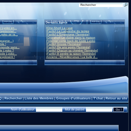
Derniers topics
 Lyoko en...
[One-Shot] La cave
eptionnel...
[Fanfic] Le Labyrinthe du temps
yoko se ra...
[Fanfic] L'Engrenage [Terminée]
[One-shot] Le diable dans la maison
mpagnie...)
Potentiel come back de Code Lyoko
ble !
[Fanfic] Gnosis [Terminée]
monde sans...
[Fanfic] Dix ans après [Terminée]
de Lyoko ?
[Fanfic] Chacun sa chimère [Terminée]
ode Lyoko...
[Fanfic] À perdre la raison [Terminée]
 explosent !
Anciens : Réveillez-vous ! La bulle d...
Q
Rechercher
Liste des Membres
Groupes d'utilisateurs
T'chat
Retour au site
|
|
|
|
|
Nom d'utilisateur:
Mot de passe: