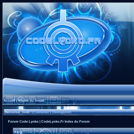
Accueil
Règles du forum
|
Bienvenue, Invité ! (
Connexion
|
S'enregistrer
)
Forum Code Lyoko | CodeLyoko.Fr Index du Forum
FAQ