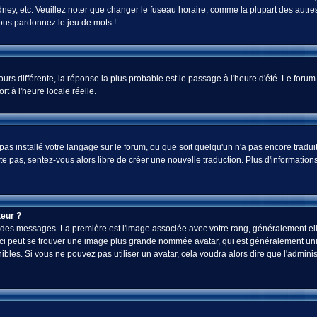
ey, etc. Veuillez noter que changer le fuseau horaire, comme la plupart des autres 
 vous pardonnez le jeu de mots !
jours différente, la réponse la plus probable est le passage à l'heure d'été. Le foru
rt à l'heure locale réelle.
a pas installé votre langage sur le forum, ou que soit quelqu'un n'a pas encore tra
iste pas, sentez-vous alors libre de créer une nouvelle traduction. Plus d'informatio
eur ?
ez des messages. La première est l'image associée avec votre rang, généralement el
-ci peut se trouver une image plus grande nommée avatar, qui est généralement uniq
onibles. Si vous ne pouvez pas utiliser un avatar, cela voudra alors dire que l'admi