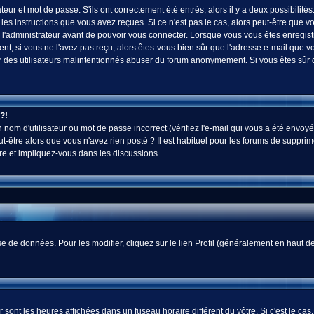
ur et mot de passe. S'ils ont correctement été entrés, alors il y a deux possibilités
es instructions que vous avez reçues. Si ce n'est pas le cas, alors peut-être que v
 l'administrateur avant de pouvoir vous connecter. Lorsque vous vous êtes enregistr
vent; si vous ne l'avez pas reçu, alors êtes-vous bien sûr que l'adresse e-mail que v
 voir des utilisateurs malintentionnés abuser du forum anonymement. Si vous êtes sûr
?!
nom d'utilisateur ou mot de passe incorrect (vérifiez l'e-mail qui vous a été envoyé
-être alors que vous n'avez rien posté ? Il est habituel pour les forums de supprim
re et impliquez-vous dans les discussions.
e de données. Pour les modifier, cliquez sur le lien
Profil
(généralement en haut des
sont les heures affichées dans un fuseau horaire différent du vôtre. Si c'est le cas