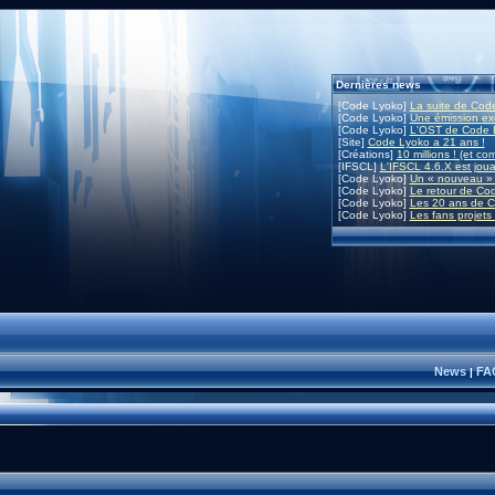
Dernières news
[Code Lyoko]
La suite de Code
[Code Lyoko]
Une émission exc
[Code Lyoko]
L'OST de Code L
[Site]
Code Lyoko a 21 ans !
[Créations]
10 millions ! (et co
[IFSCL]
L'IFSCL 4.6.X est joua
[Code Lyoko]
Un « nouveau » 
[Code Lyoko]
Le retour de Co
[Code Lyoko]
Les 20 ans de C
[Code Lyoko]
Les fans projets
News
FA
|