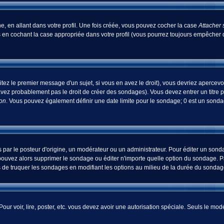
, en allant dans votre profil. Une fois créée, vous pouvez cocher la case
Attacher 
 en cochant la case appropriée dans votre profil (vous pourrez toujours empêcher d
tez le premier message d'un sujet, si vous en avez le droit), vous devriez apercevo
avez probablement pas le droit de créer des sondages). Vous devez entrer un titre 
ion
. Vous pouvez également définir une date limite pour le sondage; 0 est un sondage
 le posteur d'origine, un modérateur ou un administrateur. Pour éditer un sondage
pouvez alors supprimer le sondage ou éditer n'importe quelle option du sondage. Pa
ns de truquer les sondages en modifiant les options au milieu de la durée du sondag
 Pour voir, lire, poster, etc. vous devez avoir une autorisation spéciale. Seuls le m