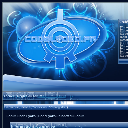
Derni
[Code
[Code
[Code
[Site]
[Créa
[IFSC
[Code
[Code
[Code
[Code
Accueil
Règles du forum
|
Bienvenue, Invité ! (
Connexion
|
S'enregistrer
)
Forum Code Lyoko | CodeLyoko.Fr Index du Forum
Informations du groupe