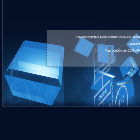
Powered by
phpBB
Lyoko Edition © 2001, 2007 phpB
nauticalA
Page générée en : 0.039s (PH