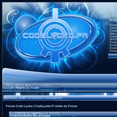
Derni
[Code
[Code
[Code
[Site]
[Créa
[IFSC
[Code
[Code
[Code
[Code
Accueil
Règles du forum
|
Bienvenue, Invité ! (
Connexion
|
S'enregistrer
)
Forum Code Lyoko | CodeLyoko.Fr Index du Forum
Informations du groupe