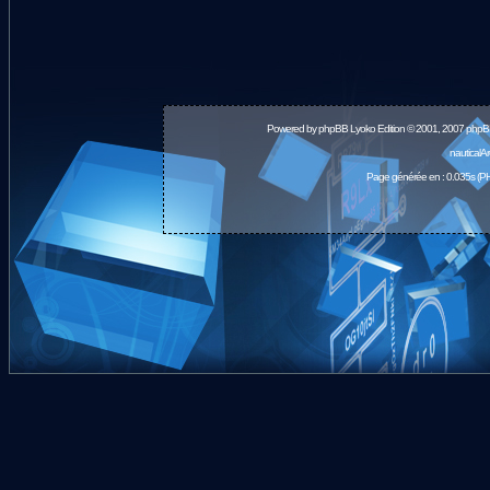
Powered by
phpBB
Lyoko Edition © 2001, 2007 phpB
nauticalA
Page générée en : 0.035s (PH