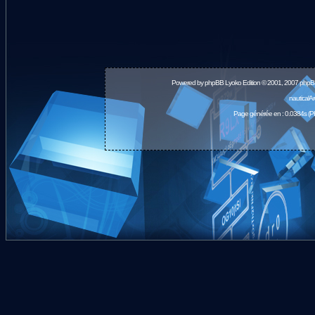
Powered by
phpBB
Lyoko Edition © 2001, 2007 phpB
nauticalA
Page générée en : 0.0384s (P