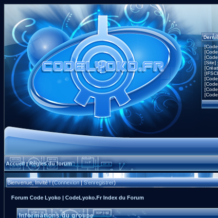
Derni
[Code
[Code
[Code
[Site]
[Créa
[IFSC
[Code
[Code
[Code
[Code
Accueil
Règles du forum
|
Bienvenue, Invité ! (
Connexion
|
S'enregistrer
)
Forum Code Lyoko | CodeLyoko.Fr Index du Forum
Informations du groupe