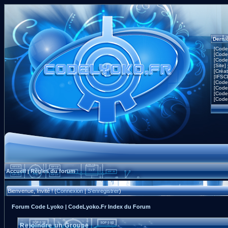
Derni
[Code
[Code
[Code
[Site]
[Créa
[IFSC
[Code
[Code
[Code
[Code
Accueil
Règles du forum
|
Bienvenue, Invité ! (
Connexion
|
S'enregistrer
)
Forum Code Lyoko | CodeLyoko.Fr Index du Forum
Rejoindre un Groupe