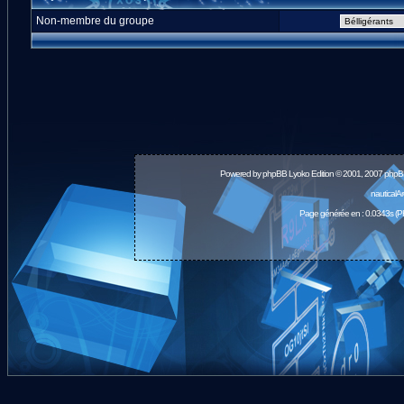
Non-membre du groupe
Powered by
phpBB
Lyoko Edition © 2001, 2007 phpB
nauticalA
Page générée en : 0.0343s (P